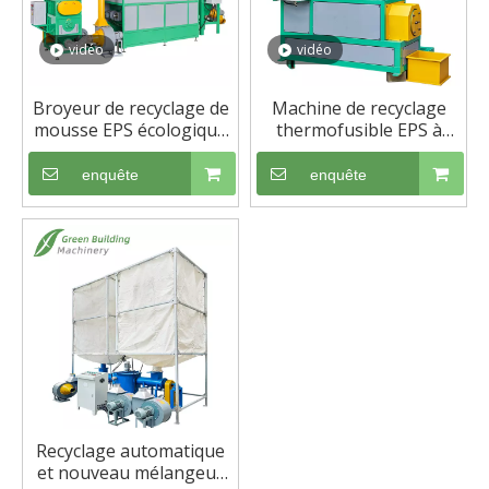
vidéo
vidéo
Broyeur de recyclage de
Machine de recyclage
mousse EPS écologique
thermofusible EPS à
avec système de
haute efficacité
dépoussiérage avancé
enquête
enquête
Recyclage automatique
et nouveau mélangeur