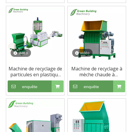
vidéo
vidéo
Machine de recyclage de
Machine de recyclage à
particules en plastique
mèche chaude à
de granulateur de
courroie de courroie EPS
réutilisation de mousse
enquête
enquête
intégrée à rendement
élevé