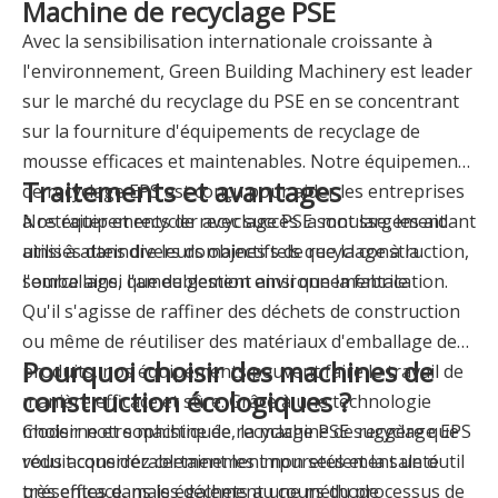
Machine de recyclage PSE
Avec la sensibilisation internationale croissante à
l'environnement, Green Building Machinery est leader
sur le marché du recyclage du PSE en se concentrant
sur la fourniture d'équipements de recyclage de
mousse efficaces et maintenables. Notre équipement
Traitements et avantages
de recyclage EPS est conçu pour aider les entreprises
à retraiter et recycler avec succès la mousse, les aidant
Nos équipements de recyclage PSE sont largement
ainsi à atteindre leurs objectifs de recyclage à la
utilisés dans divers domaines tels que la construction,
source ainsi que de gestion environnementale.
l'emballage, l'ameublement ainsi que la fabrication.
Qu'il s'agisse de raffiner des déchets de construction
ou même de réutiliser des matériaux d'emballage de
Pourquoi choisir des machines de
produits, nos équipements peuvent faire le travail de
construction écologiques ?
manière efficace et sûre. Grâce à une technologie
moderne et sophistiquée, la machine de recyclage EPS
Choisir
notre machine de recyclage PSE
suggère que
réduit considérablement les impuretés et la saleté
vous acquerrez certainement non seulement un outil
présentes dans les déchets au cours du processus de
très efficace, mais également une méthode