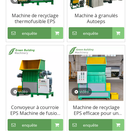
qualifiées et personnalisées pour aider votre service à
atteindre un développement durable. Apprenez-en
Machine de recyclage
Machine à granulés
davantage sur nos initiatives vertes dans notre
thermofusible EPS
Autoeps
Nouvelles
section.
enquête
enquête
vidéo
vidéo
Convoyeur à courroie
Machine de recyclage
EPS Machine de fusion
EPS efficace pour un
en mousse
compactage maximal des
déchets
enquête
enquête