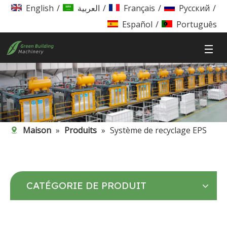
English
/
العربية
/
Français
/
Pусский
/
Español
/
Português
Maison
»
Produits
»
Système de recyclage EPS
CATÉGORIE DE PRODUIT