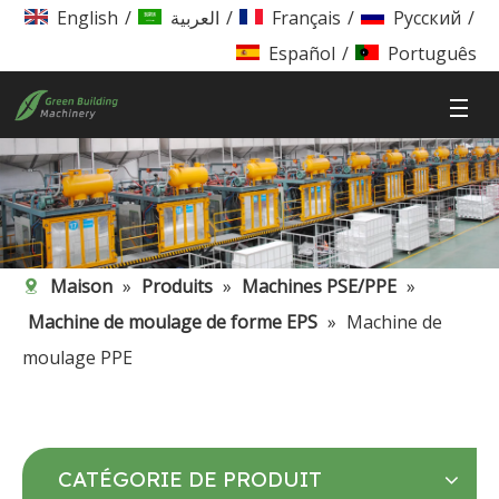
English
/
العربية
/
Français
/
Pусский
/
Español
/
Português
Maison
»
Produits
»
Machines PSE/PPE
»
Machine de moulage de forme EPS
»
Machine de
moulage PPE
CATÉGORIE DE PRODUIT