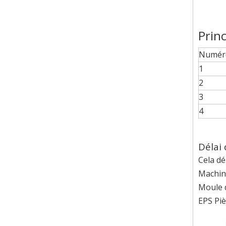
Prin
Numéro
1
2
3
4
Délai
Cela dé
Machine
Moule d
EPS Piè