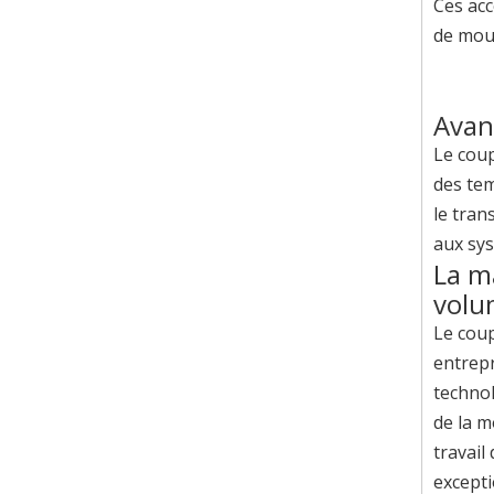
Ces acc
de mou
Avan
Le coup
des tem
le tran
aux sy
La m
volu
Le coup
entrepr
technol
de la m
travail
excepti