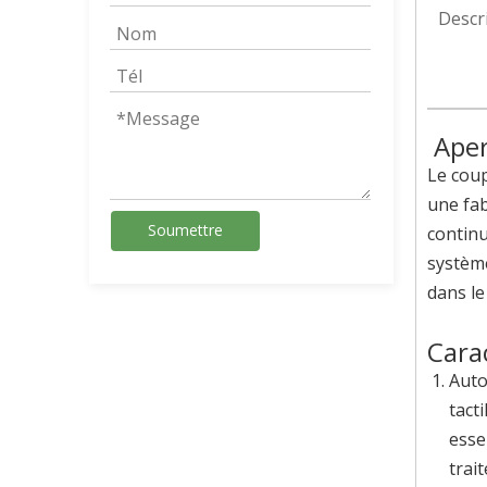
Descr
Aper
Le coup
une fab
Soumettre
continu
système
dans le
Cara
Auto
tact
esse
trai