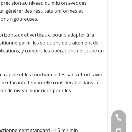
 précision au niveau du micron avec des
our générer des résultats uniformes et
tions rigoureuses.
rizontaux et verticaux, pour s'adapter à la
sitionne parmi les solutions de traitement de
lications, y compris les opérations de coupe en
 rapide et les fonctionnalités sans effort, avec
e efficacité temporelle considérable dans la
ion de niveau supérieur pour les
+86-579
fonctionnement standard ≈1,5 m / min.
+86-180