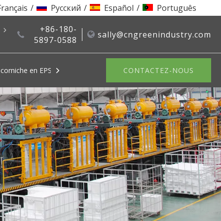
Français
/
Pусский
/
Español
/
Português
+86-180-
nous
sally@cngreenindustry.com
5897-0588
corniche en EPS
Système de recyclage EPS
CONTACTEZ-NOUS
Moules EPS
Machines