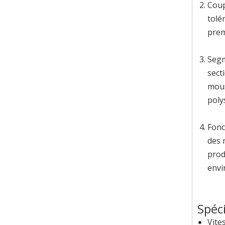
Coup
tolé
prem
Segm
sect
mous
poly
Fonc
des 
prod
envi
Spéc
Vite