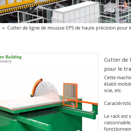
S
»
Cutter de ligne de mousse EPS de haute précision pour le
Cutter de 
pour le tr
Cette machi
établi mobil
scie, etc.
Caractéristi
Le rack est 
raisonnable
fonctionneme