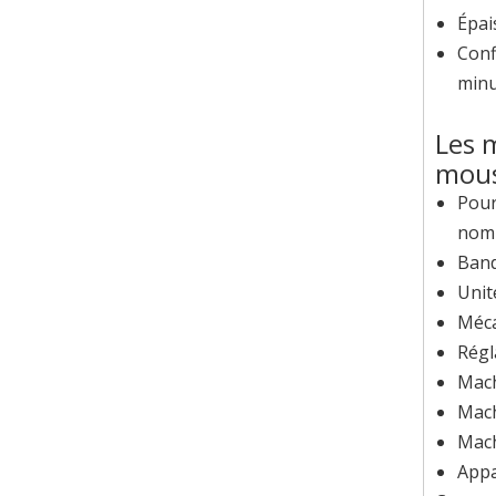
Épai
Conf
minu
Les 
mou
Pour
nomb
Band
Unit
Méca
Régl
Mach
Mach
Mach
Appa