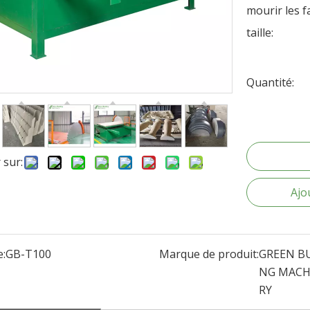
mourir les f
taille:
Quantité:
 sur:
Ajo
:
GB-T100
Marque de produit:
GREEN BU
NG MACH
RY