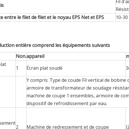
Fil d'
is
Résis
e entre le filet de filet et le noyau EPS Net et EPS
10-3
duction entière comprend les équipements suivants
Non.
appareil
m
lat
1
Écran plat soudé
3
Y compris: Type de coude Fil vertical de bobine de
armoire de transformateur de soudage résista
machine de coupe 1 ensembles, armoire de co
dispositif de refroidissement par eau.
sement
2
Machine de redressement et de coupe
J