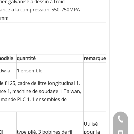
acier galvanisé à dessin à froid
tance à la compression: 550-750MPA
0 mm
odèle
quantité
remarque
dw-a
1 ensemble
 fil 25, cadre de litre longitudinal 1,
nce 1, machine de soudage 1 Taiwan,
mmande PLC 1, 1 ensembles de
+86-579
Utilisé
Zⅱ
type plié, 3 bobines de fil
pour la
+86-180