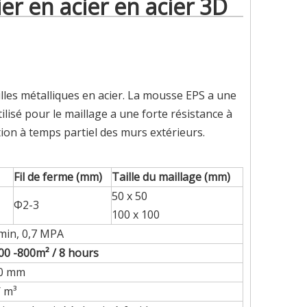
ier en acier en acier 3D
les métalliques en acier. La mousse EPS a une
tilisé pour le maillage a une forte résistance à
ation à temps partiel des murs extérieurs.
Fil de ferme (mm)
Taille du maillage (mm)
50 x 50
Φ2-3
100 x 100
 min, 0,7 MPA
500
-800
m² / 8 hours
30 mm
/ m³