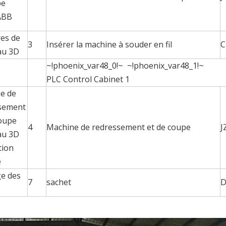
pe
ABB
es de
3
Insérer la machine à souder en fil
C
au 3D
~!phoenix_var48_0!~ ~!phoenix_var48_1!~
PLC Control Cabinet 1
e de
sement
coupe
4
Machine de redressement et de coupe
J
au 3D
tion
e
e des
7
sachet
D