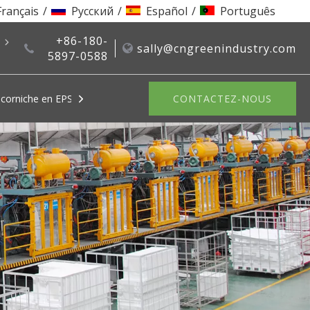
Français
/
Pусский
/
Español
/
Português
+86-180-
nous
sally@cngreenindustry.com
5897-0588
corniche en EPS
Système de recyclage EPS
CONTACTEZ-NOUS
Moules EPS
Machines