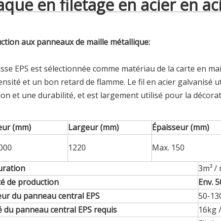
aque en filetage en acier en ac
ction aux panneaux de maille métallique:
se EPS est sélectionnée comme matériau de la carte en mail
ensité et un bon retard de flamme. Le fil en acier galvanisé u
tion et une durabilité, et est largement utilisé pour la décor
ur (mm)
Largeur (mm)
Épaisseur (mm)
000
1220
Max. 150
uration
3m³ /
té de production
Env. 
eur du panneau central EPS
50-1
é du panneau central EPS requis
16kg 