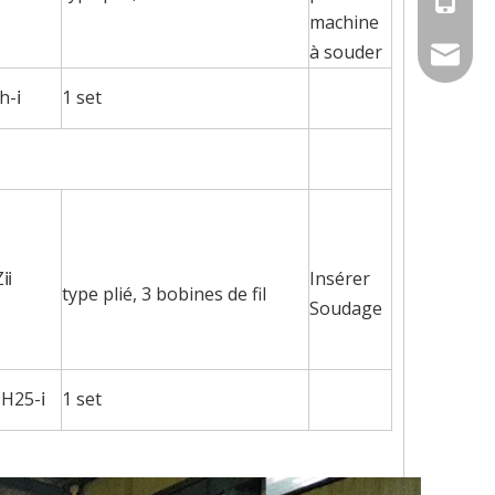
machine
à souder
sally@c
h-ⅰ
1 set
Zⅱ
Insérer
type plié, 3 bobines de fil
Soudage
H25-ⅰ
1 set