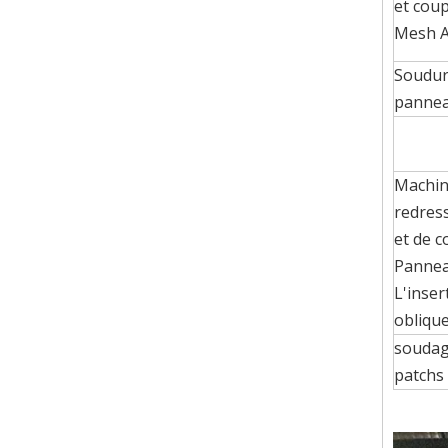
et cou
Mesh 
Soudur
panne
Machin
redres
et de 
Panne
L'inser
obliqu
soudag
patchs