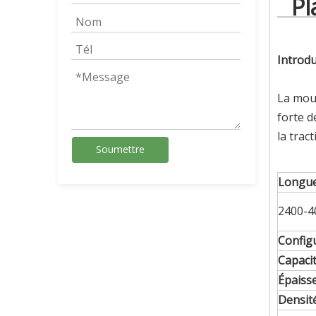
Pl
Introdu
La mous
forte d
la trac
Soumettre
Longue
2400-4
Config
Capaci
Épaiss
Densit