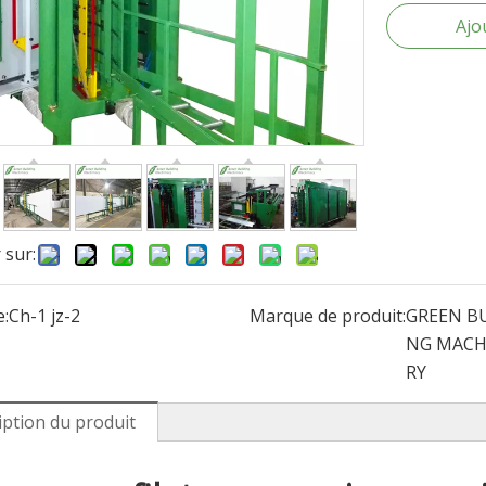
Ajo
 sur:
:
Ch-1 jz-2
Marque de produit:
GREEN BU
NG MACH
RY
iption du produit