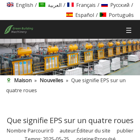
English
/
العربية
/
Français
/
Pусский
/
Español
/
Português
Maison
»
Nouvelles
»
Que signifie EPS sur un
quatre roues
Que signifie EPS sur un quatre roues
Nombre Parcourir:
0
auteur:Éditeur du site publier
Temps: 2025-05-25 origine:
Propulsé