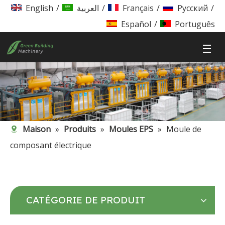
English
/
العربية
/
Français
/
Pусский
/
Español
/
Português
Maison
»
Produits
»
Moules EPS
»
Moule de
composant électrique
CATÉGORIE DE PRODUIT