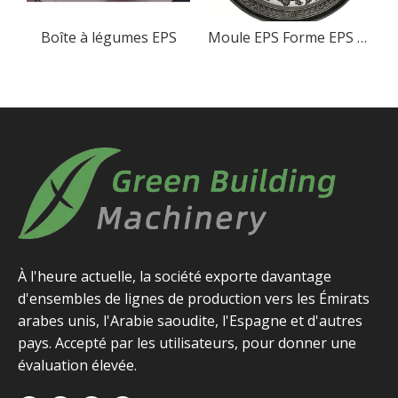
s et légumes EPS
Boîte à légumes EPS
Moule EPS Forme EPS Boîte de moule Forme de moule en relief
À l'heure actuelle, la société exporte davantage
d'ensembles de lignes de production vers les Émirats
arabes unis, l'Arabie saoudite, l'Espagne et d'autres
pays. Accepté par les utilisateurs, pour donner une
évaluation élevée.