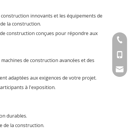
 construction innovants et les équipements de
 de la construction.
s de construction conçues pour répondre aux
+86-579
+86-180
 machines de construction avancées et des
sally@c
ent adaptées aux exigences de votre projet.
rticipants à l'exposition.
ion durables.
 de la construction.