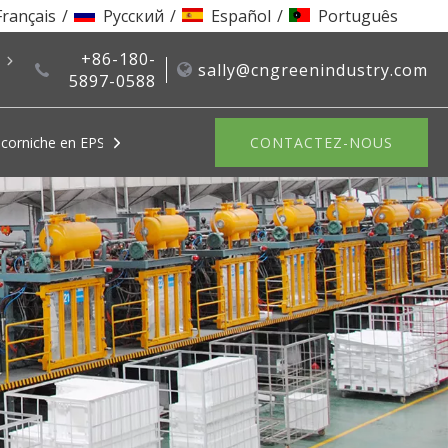
Français
/
Pусский
/
Español
/
Português
+86-180-
nous
sally@cngreenindustry.com
5897-0588
corniche en EPS
Système de recyclage EPS
CONTACTEZ-NOUS
Moules EPS
Machines