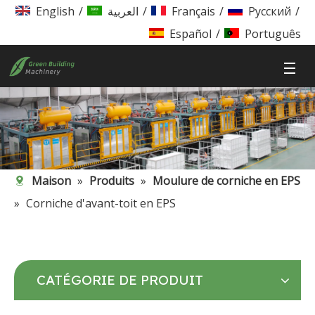
English
/
العربية
/
Français
/
Pусский
/
Español
/
Português
Maison
»
Produits
»
Moulure de corniche en EPS
»
Corniche d'avant-toit en EPS
CATÉGORIE DE PRODUIT